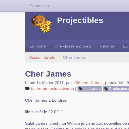
Connexion
Projectibles
La ruche
Une classe à projets
Cinéma
ED
Accueil du site
>
Cher James
Cher James
Lundi 14 février 2011
,
par
Clément Canet
,
popularité : 
Ecrire un texte satirique
|
Littérature
Production 
Cher James à Londres
Ille sur têt le 22.02.11
Salut James, c’est moi William je viens aux nouvelles de