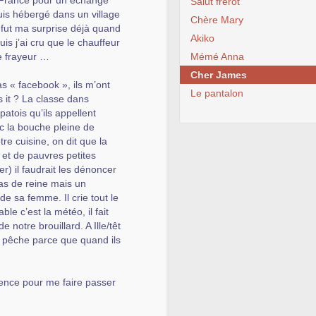
a France pour un échange
Salut frérot
suis hébergé dans un village
Chère Mary
 fut ma surprise déjà quand
Akiko
puis j’ai cru que le chauffeur
le frayeur …
Mémé Anna
Cher James
as « facebook », ils m’ont
Le pantalon
 it ? La classe dans
 patois qu’ils appellent
ec la bouche pleine de
re cuisine, on dit que la
 et de pauvres petites
er) il faudrait les dénoncer
pas de reine mais un
e sa femme. Il crie tout le
le c’est la météo, il fait
notre brouillard. A Ille/têt
la pêche parce que quand ils
ience pour me faire passer