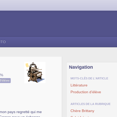
ITO
Navigation
9%
MOTS-CLÉS DE L'ARTICLE
d’élève
Littérature
Production d’élève
ARTICLES DE LA RUBRIQUE
Chère Brittany
 mon pays regretté qui me