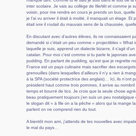
manque tant. Comme tu le sais je suis dans le sud de l
inter scolaire. Je vais au collège de Ille/têt et comme je 
voisin, pour me rendre en cours je prends un bus, quelle
je l’ai vu arriver il était à moitié, il manquait un étage. Et 
était ivre il roulait du mauvais sens de la chaussée, quel
En discutant avec d’autres élèves, ils ne connaissaient p
demandé si c’était un peu comme « projectibles » What is
laquelle je suis, apprend un dialecte bizarre, il s’agit d’un
catalan. Pour moi c’est comme si tu parle le japonais av
pudding. En parlant de pudding, qu’est que je regrette not
France est un pays culinaire mais sacrifier des escargots
grenouilles (dans lesquelles d’ailleurs il n’y a rien à mang
à la SPA (société protectrice des anglais)… Ici, ils n’ont 
président haut comme trois pommes, il arrive au nombril d
temps et bourré de tics. Je crois que la seule chose agréab
beau pratiquement toujours j’en suis un peu nostalgique de 
le slogan dit « à Ille on a la pêche » alors qui la mange 
parlent on ne comprend rien du tout.
A bientôt mon ami, j’attends de tes nouvelles avec impat
le mal du pays…