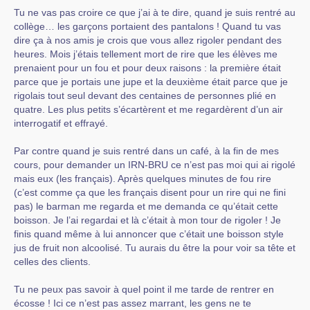
Tu ne vas pas croire ce que j’ai à te dire, quand je suis rentré au
collège… les garçons portaient des pantalons ! Quand tu vas
dire ça à nos amis je crois que vous allez rigoler pendant des
heures. Mois j’étais tellement mort de rire que les élèves me
prenaient pour un fou et pour deux raisons : la première était
parce que je portais une jupe et la deuxième était parce que je
rigolais tout seul devant des centaines de personnes plié en
quatre. Les plus petits s’écartèrent et me regardèrent d’un air
interrogatif et effrayé.
Par contre quand je suis rentré dans un café, à la fin de mes
cours, pour demander un IRN-BRU ce n’est pas moi qui ai rigolé
mais eux (les français). Après quelques minutes de fou rire
(c’est comme ça que les français disent pour un rire qui ne fini
pas) le barman me regarda et me demanda ce qu’était cette
boisson. Je l’ai regardai et là c’était à mon tour de rigoler ! Je
finis quand même à lui annoncer que c’était une boisson style
jus de fruit non alcoolisé. Tu aurais du être la pour voir sa tête et
celles des clients.
Tu ne peux pas savoir à quel point il me tarde de rentrer en
écosse ! Ici ce n’est pas assez marrant, les gens ne te