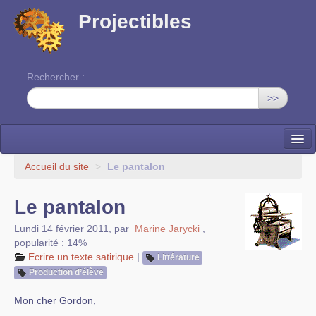
Projectibles
Rechercher :
>>
La ruche
Accueil du site
>
Le pantalon
Une classe à projets
Le pantalon
Cinéma
Lundi 14 février 2011
,
par
Marine Jarycki
,
popularité : 14%
EDITO
Ecrire un texte satirique
|
Littérature
Production d’élève
Mon cher Gordon,