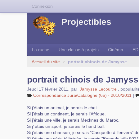
Connexion
Projectibles
La ruche
Une classe à projets
Cinéma
ED
Accueil du site
>
portrait chinois de Jamysse
portrait chinois de Jamys
Jeudi 17 février 2011
,
par
Jamysse Lecoultre
,
popularit
Correspondance Jura/Catalogne (6è) - 2010/2011
|
Si j’étais un animal, je serais le chat.
Si j’étais un continent, je serais l’Afrique.
Si j’étais une ville, je serais Mecknes du Maroc.
Si j’ étais un sport, je serais le hand ball.
Si j’étais une chanson, je serais "Casquette à l’envers" d
Si j’étais une série télévisée, je serais "Berverly hills 9021