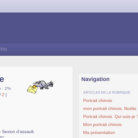
ITO
se
Navigation
é : 2%
ARTICLES DE LA RUBRIQUE
2
|
Portrait chinois
mon portrait chinois, Noélie
Portrait chinois. Qui suis-je 
Mon portrait chinois
e Sexion d’assault.
Ma présentation
0".