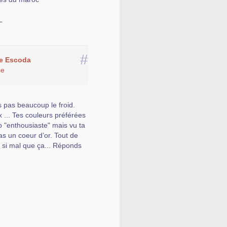
L
#
e Escoda
se
s pas beaucoup le froid.
x ... Tes couleurs préférées
op "enthousiaste" mais vu ta
 as un coeur d’or. Tout de
s si mal que ça... Réponds