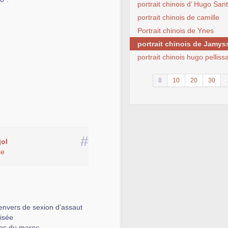
portrait chinois d’ Hugo San
portrait chinois de camille
Portrait chinois de Ynes
portrait chinois de Jamys
portrait chinois hugo pelliss
0
10
20
30
.
#
ol
se
envers de sexion d’assaut
visée
nes du maroc