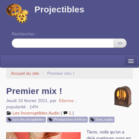
Projectibles
Rechercher :
>>
La ruche
Accueil du site
>
Premier mix !
Une classe à projets
Premier mix !
Cinéma
Jeudi 10 février 2011
,
par
Etienne
,
popularité : 14%
EDITO
Les Incorruptibles Audio
|
1
|
Les incorruptibles
Production d’élève
Son, radio
Tiens, voilà qu’on a
déjà quelques sons en