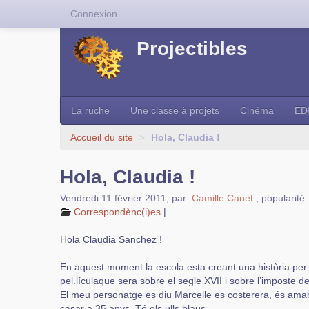
Connexion
Projectibles
La ruche
Une classe à projets
Cinéma
ED
Accueil du site
>
Hola, Claudia !
Hola, Claudia !
Vendredi 11 février 2011
,
par
Camille Canet
,
popularité
Correspondènc(i)es
|
Hola Claudia Sanchez !
En aquest moment la escola esta creant una història per
pel.lículaque sera sobre el segle XVII i sobre l’imposte de 
El meu personatge es diu Marcelle es costerera, és amabl
casar a 35 anys. Té els ulls blaus.