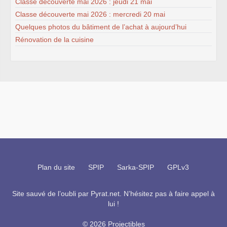
Classe découverte mai 2026 : jeudi 21 mai
Classe découverte mai 2026 : mercredi 20 mai
Quelques photos du bâtiment de l’achat à aujourd’hui
Rénovation de la cuisine
Plan du site
SPIP
Sarka-SPIP
GPLv3
Site sauvé de l’oubli par
Pyrat.net
. N’hésitez pas à faire appel à
lui !
© 2026 Projectibles