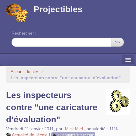
Projectibles
Rechercher :
>>
La ruche
Accueil du site
>
Les inspecteurs contre "une caricature d’évaluation"
Une classe à projets
Les inspecteurs
Cinéma
contre "une caricature
EDITO
d’évaluation"
Vendredi 21 janvier 2011
,
par
Mick Miel
,
popularité : 11%
Actualité de l’école
|
Questions sur l’école