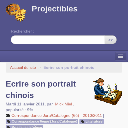
Projectibles
Rechercher :
>>
La ruche
Accueil du site
>
Ecrire son portrait chinois
Une classe à projets
Ecrire son portrait
Cinéma
chinois
EDITO
Mardi 11 janvier 2011
,
par
Mick Miel
,
popularité : 9%
Correspondance Jura/Catalogne (6è) - 2010/2011
|
Correspondance 6ème (Jura/Catalogne)
Littérature
Production d’élève