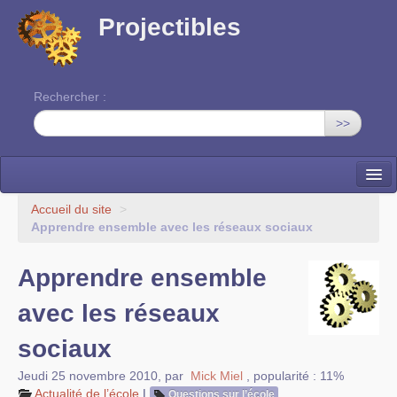
Projectibles
Rechercher :
>>
La ruche
Accueil du site
>
Apprendre ensemble avec les réseaux sociaux
Une classe à projets
Apprendre ensemble
Cinéma
avec les réseaux
EDITO
sociaux
Jeudi 25 novembre 2010
,
par
Mick Miel
,
popularité : 11%
Actualité de l’école
|
Questions sur l’école