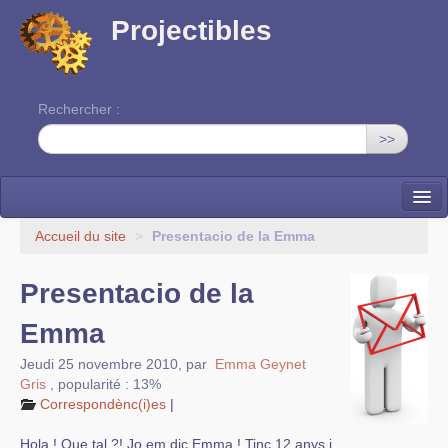
Projectibles
Rechercher :
>>
La ruche
Accueil du site
>
Presentacio de la Emma
Une classe à projets
Presentacio de la
Cinéma
Emma
EDITO
Jeudi 25 novembre 2010
,
par
Emma Geynet
Gris
,
popularité : 13%
Correspondènc(i)es
|
Hola ! Que tal ?! Jo em dic Emma ! Tinc 12 anys i