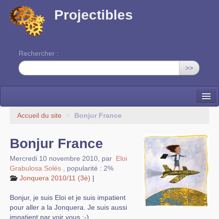
Projectibles
Rechercher :
>>
La ruche
Accueil du site
>
Bonjur France
Une classe à projets
Bonjur France
Cinéma
Mercredi 10 novembre 2010
,
par
Eloi
Grabulosa Solés
,
popularité : 2%
EDITO
Jonquera 2010/11 (3è)
|
Bonjur, je suis Eloi et je suis impatient
pour aller a la Jonquera. Je suis aussi
impatient par voir vous :-)