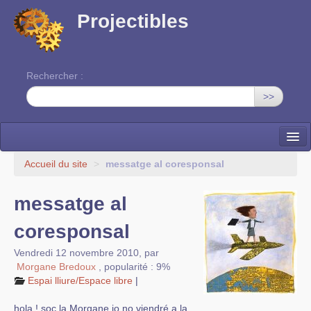
Projectibles
Rechercher :
>>
La ruche
Accueil du site
>
messatge al coresponsal
Une classe à projets
messatge al
Cinéma
coresponsal
EDITO
Vendredi 12 novembre 2010
,
par
Morgane Bredoux
,
popularité : 9%
Espai lliure/Espace libre
|
hola ! soc la Morgane jo no viendré a la