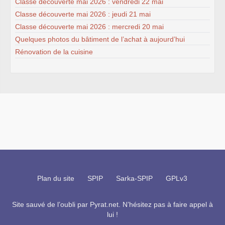
Classe découverte mai 2026 : vendredi 22 mai
Classe découverte mai 2026 : jeudi 21 mai
Classe découverte mai 2026 : mercredi 20 mai
Quelques photos du bâtiment de l’achat à aujourd’hui
Rénovation de la cuisine
Plan du site
SPIP
Sarka-SPIP
GPLv3
Site sauvé de l’oubli par
Pyrat.net
. N’hésitez pas à faire appel à
lui !