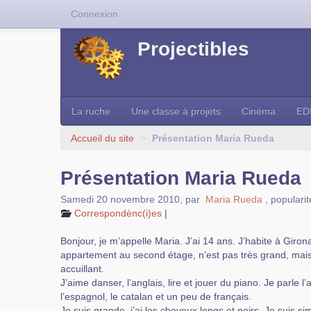
Connexion
Projectibles
La ruche
Une classe à projets
Cinéma
ED
Accueil du site
>
Présentation Maria Rueda
Présentation Maria Rueda
Samedi 20 novembre 2010
,
par
Maria Rueda
,
popularit
Correspondènc(i)es
|
Bonjour, je m’appelle Maria. J’ai 14 ans. J’habite à Giron
appartement au second étage, n’est pas très grand, mais 
accuillant.
J’aime danser, l’anglais, lire et jouer du piano. Je parle l’
l’espagnol, le catalan et un peu de français.
Je suis grande, j’ai les cheveux longs et noirs. Je suis s