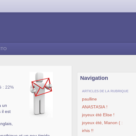
ITO
Navigation
é : 22%
ARTICLES DE LA RUBRIQUE
paulline
a un
ANASTASIA !
il est
joyeux été Elise !
joyeux été, Manon ( :
anglais,
irhis !!
impathique et un peu timide