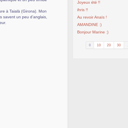
Joyeux été !!
ihris !!
ure à Taialà (Girona). Mon
ts savent un peu d’anglais,
Au revoir Anaïs !
eur.
AMANDINE :)
Bonjour Marine :)
0
10
20
30
.