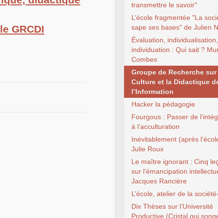
transmettre le savoir"
L’école fragmentée "La soci
 le GRCDI
sape ses bases" de Julien N
Évaluation, individualisation,
individuation : Qui sait ? Mur
Combes
Groupe de Recherche sur 
Culture et la Didactique d
l’Information
Hacker la pédagogie
Fourgous : Passer de l’intég
à l’acculturation
Inévitablement (après l’écol
Julie Roux
Le maître ignorant : Cinq le
sur l’émancipation intellectu
Jacques Rancière
L’école, atelier de la sociét
Dix Thèses sur l’Université
Productive (Cristal qui song