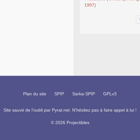
1997)
Plan du site
SPIP
Sarka-SPIP
GPLv3
Site sauvé de l’oubli par
Pyrat.net
. N’hésitez pas à faire appel à lui !
© 2026 Projectibles