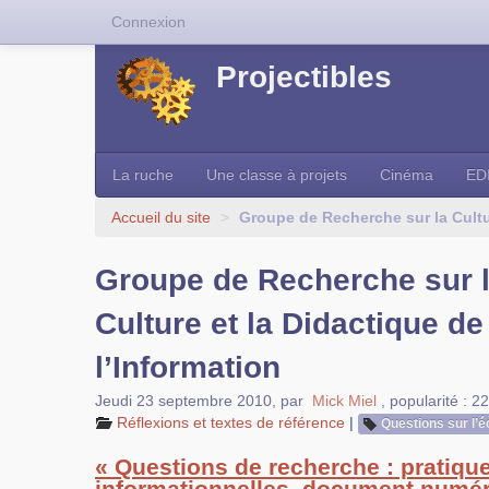
Connexion
Projectibles
La ruche
Une classe à projets
Cinéma
ED
Accueil du site
>
Groupe de Recherche sur la Cultur
Groupe de Recherche sur 
Culture et la Didactique de
l’Information
Jeudi 23 septembre 2010
,
par
Mick Miel
,
popularité : 2
Réflexions et textes de référence
|
Questions sur l’é
« Questions de recherche : pratiqu
informationnelles, document numér