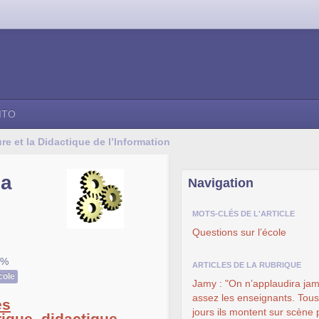
ITO
e et la Didactique de l’Information
la
Navigation
MOTS-CLÉS DE L'ARTICLE
Questions sur l’école
2%
ARTICLES DE LA RUBRIQUE
cole
Jamy : "On n’applaudira jam
assez les enseignants. Tous
es
jours ils montent sur scène 
ique, didactique