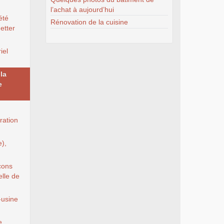
l’achat à aujourd’hui
été
Rénovation de la cuisine
etter
iel
la
e
ration
e),
çons
elle de
é-usine
e,