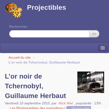
Projectibles
Rechercher :
>>
La ruche
Accueil du site
>
L’or noir de Tchernobyl, Guillaume Herbaut
Une classe à projets
L’or noir de
Cinéma
Tchernobyl,
EDITO
Guillaume Herbaut
Vendredi 10 septembre 2010
,
par
Mick Miel
,
popularité : 13%
Les Photographies des expositions
|
Photographie