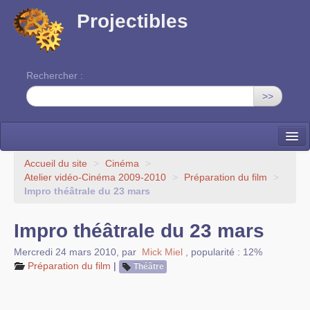
Projectibles
Rechercher :
>>
La ruche
Accueil du site
>
Cinéma
>
Atelier vidéo-Cinéma 2009-2010
>
Préparation du film
>
Une classe à projets
Impro théâtrale du 23 mars
Cinéma
Impro théâtrale du 23 mars
EDITO
Mercredi 24 mars 2010
,
par
Mick Miel
,
popularité : 12%
Préparation du film
|
Théâtre