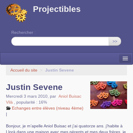
Projectibles
Rechercher :
>>
La ruche
Accueil du site
>
Justin Sevene
Une classe à projets
Justin Sevene
Cinéma
Mercredi 3 mars 2010
,
par
Aniol Buisac
Vilà
,
popularité : 16%
EDITO
Echanges entre élèves (niveau 4ème)
|
Bonjour, je m’apelle Aniol Buisac et j’ai quatorze ans. j’habite à
Llorà dans une maison avec mes pèrents et mes deux frères. je