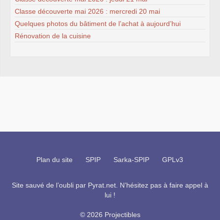
Classe découverte mai 2026 : mercredi 20 mai
Quelques photos du bâtiment de l’achat à aujourd’hui
Rénovation de la cuisine
Plan du site
SPIP
Sarka-SPIP
GPLv3
Site sauvé de l’oubli par
Pyrat.net
. N’hésitez pas à faire appel à
lui !
© 2026 Projectibles