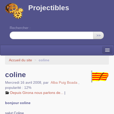
Projectibles
Rechercher :
>>
La ruche
Accueil du site
>
coline
Une classe à projets
coline
Cinéma
Mercredi 16 avril 2008
,
par
Alba Puig Boada
,
popularité : 12%
EDITO
Depuis Girona nous parlons de...
|
bonjour coline
salut Coline ,